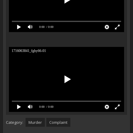
0:00
/ 0:00
1716063841_fghy66-01
0:00
/ 0:00
Category:
Murder
Complaint